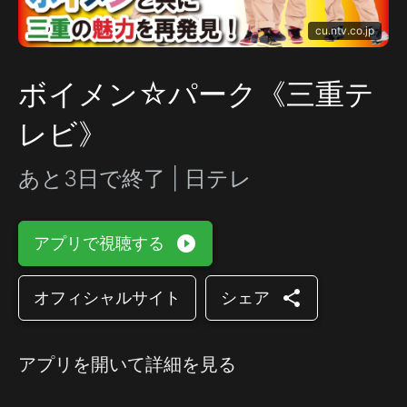
cu.ntv.co.jp
ボイメン☆パーク《三重テ
レビ》
あと3日で終了 | 日テレ
play_circle_filled
アプリで視聴する
share
オフィシャルサイト
シェア
アプリを開いて詳細を見る