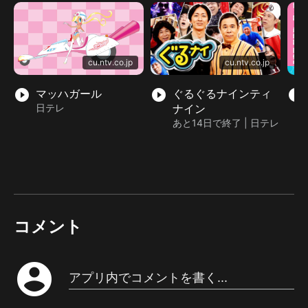
cu.ntv.co.jp
cu.ntv.co.jp
play_circle_filled
マッハガール
play_circle_filled
ぐるぐるナインティ
play_circle_filled
日テレ
ナイン
あと14日で終了 | 日テレ
コメント
account_circle
アプリ内でコメントを書く...