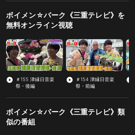
ボイメン☆パーク《三重テレビ》を
無料オンライン視聴
play_circle_filled
＃155 津縁日音楽
play_circle_filled
＃154 津縁日音楽
play_circle_filled
祭・後編
祭・前編
ボイメン☆パーク《三重テレビ》類
似の番組