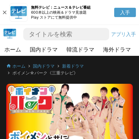
無料テレビ：ニュース＆テレビ番組
close
入手
600本以上の映画＆ドラマ見放題
Play ストアにて無料提供中
アプリ入手
ホーム
国内ドラマ
韓流ドラマ
海外ドラマ
ホーム
国内ドラマ
新着ドラマ
home
chevron_right
chevron_right
ボイメン☆パーク《三重テレビ》
chevron_right