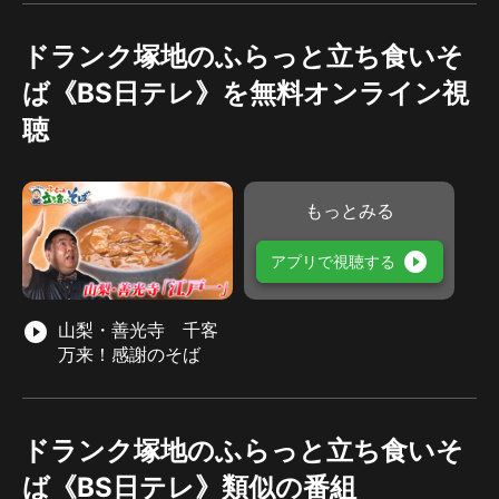
ドランク塚地のふらっと立ち食いそ
ば《BS日テレ》を無料オンライン視
聴
もっとみる
play_circle_filled
アプリで視聴する
play_circle_filled
山梨・善光寺 千客
万来！感謝のそば
ドランク塚地のふらっと立ち食いそ
ば《BS日テレ》類似の番組