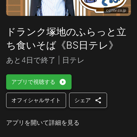
cu.ntv.co.jp
ドランク塚地のふらっと立
ち食いそば《BS日テレ》
あと4日で終了 | 日テレ
play_circle_filled
アプリで視聴する
share
オフィシャルサイト
シェア
アプリを開いて詳細を見る