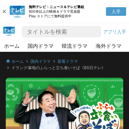
無料テレビ：ニュース＆テレビ番組
close
入手
600本以上の映画＆ドラマ見放題
Play ストアにて無料提供中
アプリ入手
ホーム
国内ドラマ
韓流ドラマ
海外ドラマ
ホーム
国内ドラマ
新着ドラマ
home
chevron_right
chevron_right
ドランク塚地のふらっと立ち食いそば《BS日テレ》
chevron_right