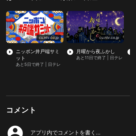
cu.ntv.co.jp
cu.ntv.co.jp
play_circle_filled
ニッポン井戸端サミ
play_circle_filled
月曜から夜ふかし
play_circle_filled
ット
あと11日で終了 | 日テレ
あと5日で終了 | 日テレ
コメント
account_circle
アプリ内でコメントを書く...