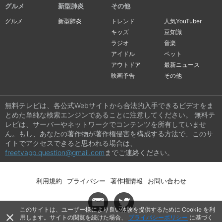
グルメ
新型肺炎
その他
グルメ
新型肺炎
トレンド
人気YouTuber
キッズ
豆知識
ラジオ
音楽
アイドル
ペット
アウトドア
最新ニュース
映画予告
その他
無料テレビは、各公式Webサイトから合法的入手できるビデオをま
とめた単純な検索エンジンであることに注意してください。 無料テ
レビは、サーバーやネットワークでコンテンツを所有していませ
ん。もし、あなたの著作物が著作権侵害を構成する方法で、このサ
イトでアクセスできると思われる場合は、
freetvapp.question@gmail.com
までご連絡ください。
利用規約
プライバシー
著作権情報
お問い合わせ
このサイトは、ユーザー様により良い体験を提供するために Cookie を利
close
用します。サイトの閲覧を続けた場合、
プライバシーポリシー
に基づく