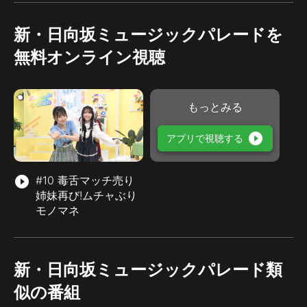
新・日向坂ミュージックパレードを
無料オンライン視聴
もっとみる
play_circle_filled
アプリで視聴する
play_circle_filled
#10 毒舌マッチ売り
姉妹再び!ムチャぶり
モノマネ
新・日向坂ミュージックパレード類
似の番組