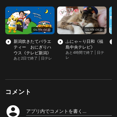
cu.ntv.co.jp
cu.ntv.co.jp
play_circle_filled
新潟炊きたてバラエ
play_circle_filled
ふにゃ～り日和《福
play_circle_filled
ティー おにぎりハ
島中央テレビ》
ウス《テレビ新潟》
あと4時間で終了 | 日テ
レ
あと2日で終了 | 日テレ
コメント
account_circle
アプリ内でコメントを書く...