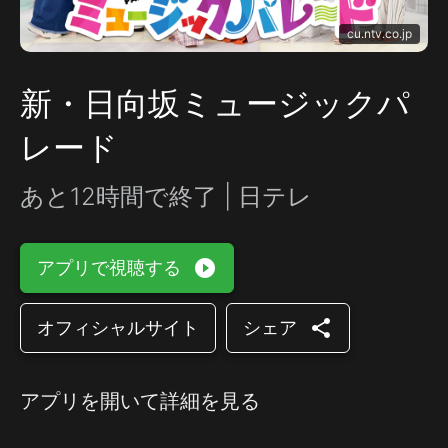
cu.ntv.co.jp
新・日向坂ミュージックパ
レード
あと12時間で終了 | 日テレ
play_circle_filled
アプリで視聴する
share
オフィシャルサイト
シェア
アプリを開いて詳細を見る