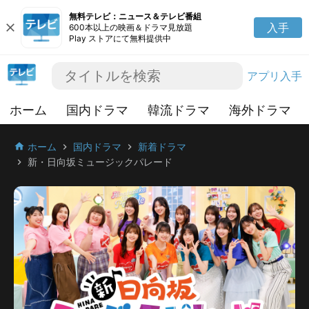
無料テレビ：ニュース＆テレビ番組
close
入手
600本以上の映画＆ドラマ見放題
Play ストアにて無料提供中
アプリ入手
ホーム
国内ドラマ
韓流ドラマ
海外ドラマ
ホーム
国内ドラマ
新着ドラマ
home
chevron_right
chevron_right
新・日向坂ミュージックパレード
chevron_right