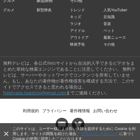
グルメ
新型肺炎
その他
グルメ
新型肺炎
トレンド
人気YouTuber
キッズ
豆知識
ラジオ
音楽
アイドル
ペット
アウトドア
最新ニュース
映画予告
その他
無料テレビは、各公式Webサイトから合法的入手できるビデオをま
とめた単純な検索エンジンであることに注意してください。 無料テ
レビは、サーバーやネットワークでコンテンツを所有していませ
ん。もし、あなたの著作物が著作権侵害を構成する方法で、このサ
イトでアクセスできると思われる場合は、
freetvapp.question@gmail.com
までご連絡ください。
利用規約
プライバシー
著作権情報
お問い合わせ
このサイトは、ユーザー様により良い体験を提供するために Cookie を利
close
用します。サイトの閲覧を続けた場合、
プライバシーポリシー
に基づく
Cookie の使用に同意したことになります。